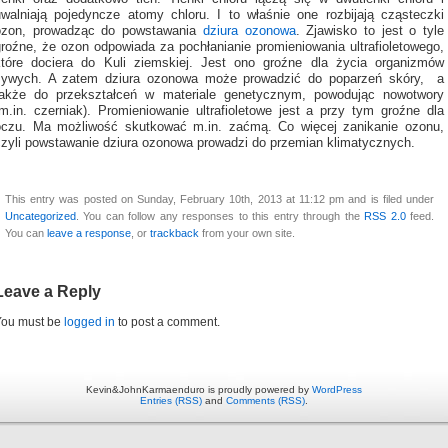
uwalniają pojedyncze atomy chloru. I to właśnie one rozbijają cząsteczki
ozon, prowadząc do powstawania
dziura ozonowa
. Zjawisko to jest o tyle
groźne, że ozon odpowiada za pochłanianie promieniowania ultrafioletowego,
które dociera do Kuli ziemskiej. Jest ono groźne dla życia organizmów
żywych. A zatem dziura ozonowa może prowadzić do poparzeń skóry, a
także do przekształceń w materiale genetycznym, powodując nowotwory
(m.in. czerniak). Promieniowanie ultrafioletowe jest a przy tym groźne dla
oczu. Ma możliwość skutkować m.in. zaćmą. Co więcej zanikanie ozonu,
czyli powstawanie dziura ozonowa prowadzi do przemian klimatycznych.
This entry was posted on Sunday, February 10th, 2013 at 11:12 pm and is filed under
Uncategorized
. You can follow any responses to this entry through the
RSS 2.0
feed.
You can
leave a response
, or
trackback
from your own site.
Leave a Reply
You must be
logged in
to post a comment.
Kevin&JohnKarmaenduro is proudly powered by
WordPress
Entries (RSS)
and
Comments (RSS)
.