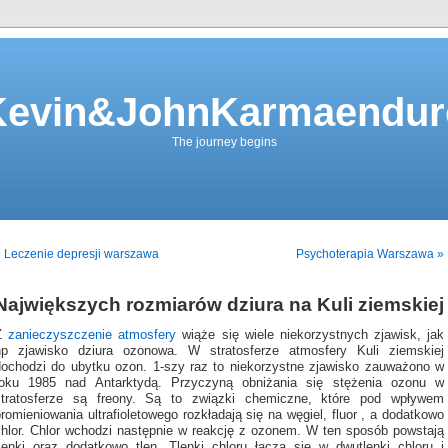
Kevin&JohnKarmaendur
The journey begins
 Leczenie depresji warszawa
Psychoterapia Warszawa »
Największych rozmiarów dziura na Kuli ziemskiej
Z
zanieczyszczenie atmosfery
wiąże się wiele niekorzystnych zjawisk, jak
np zjawisko dziura ozonowa. W stratosferze atmosfery Kuli ziemskiej
dochodzi do ubytku ozon. 1-szy raz to niekorzystne zjawisko zauważono w
roku 1985 nad Antarktydą. Przyczyną obniżania się stężenia ozonu w
stratosferze są freony. Są to związki chemiczne, które pod wpływem
romieniowania ultrafioletowego rozkładają się na węgiel, fluor , a dodatkowo
chlor. Chlor wchodzi następnie w reakcję z ozonem. W ten sposób powstają
tlenki oraz dodatkowo tlen. Tlenki chloru łączą się w dwutlenki chloru i