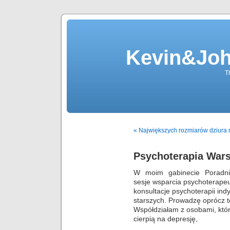
Kevin&Jo
T
« Największych rozmiarów dziura n
Psychoterapia War
W moim gabinecie Poradni
sesje wsparcia psychoterape
konsultacje psychoterapii ind
starszych. Prowadzę oprócz t
Współdziałam z osobami, któr
cierpią na depresję,