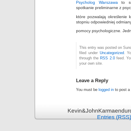
Psycholog Warszawa
to se
spotkanie preliminarne z psy
które pozwalają określenie
stopniu odpowiedniej odmian
pomocy psychologiczne. Jedno
This entry was posted on Sund
filed under
Uncategorized
. Y
through the
RSS 2.0
feed. Y
your own site.
Leave a Reply
You must be
logged in
to post a
Kevin&JohnKarmaenduro 
Entries (RSS