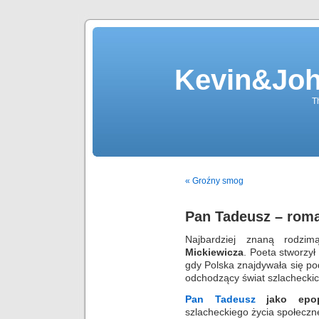
Kevin&Jo
T
« Groźny smog
Pan Tadeusz – rom
Najbardziej znaną rodzi
Mickiewicza
. Poeta stworzył
gdy Polska znajdywała się po
odchodzący świat szlachecki
Pan
Tadeusz
jako
epo
szlacheckiego życia społeczn