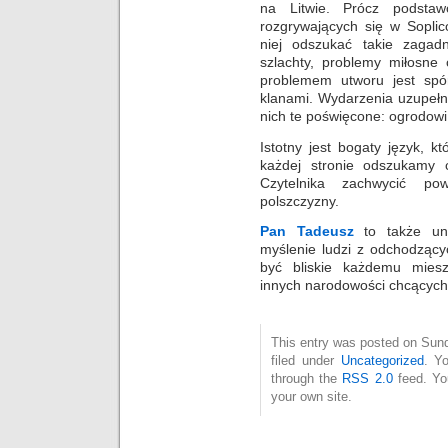
na Litwie. Prócz podsta
rozgrywających się w Sopl
niej odszukać takie zagad
szlachty, problemy miłosne
problemem utworu jest s
klanami. Wydarzenia uzupełn
nich te poświęcone: ogrodowi
Istotny jest bogaty język, 
każdej stronie odszukamy c
Czytelnika zachwycić p
polszczyzny.
Pan
Tadeusz
to także unik
myślenie ludzi z odchodzący
być bliskie każdemu miesz
innych narodowości chcących 
This entry was posted on Sund
filed under
Uncategorized
. Y
through the
RSS 2.0
feed. Y
your own site.