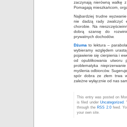
zaczynają nierówną walkę z
Pomagają mieszkańcom, organ
Najbardziej trudne wyzwanie
nie dadzą rady zwalczyć e
chorobie. Na nieszczęściein
dobrą szansę do rozwinię
prywatnych dochodów.
Dżuma
to lektura – parabola
wybieramy względem urastaj
pojawienie się cierpienia i 
od opublikowania utworu p
problematyka nieprzerwanie 
myślenia odbiorców. Sugeruje,
spór dobra ze złem trwa w
zależne wyłącznie od nas sa
This entry was posted on Mon
is filed under
Uncategorized
. 
through the
RSS 2.0
feed. Y
your own site.