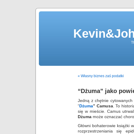
Kevin&Jo
T
« Własny biznes zaś podatki
“Dżuma” jako powi
Jedną z chętnie cytowanych 
“
Dżuma
”
Camusa
. To histor
się w mieście. Camus utrwal
Dżuma
może oznaczać choro
Główni bohaterowie książki 
rozprzestrzeniania się ep