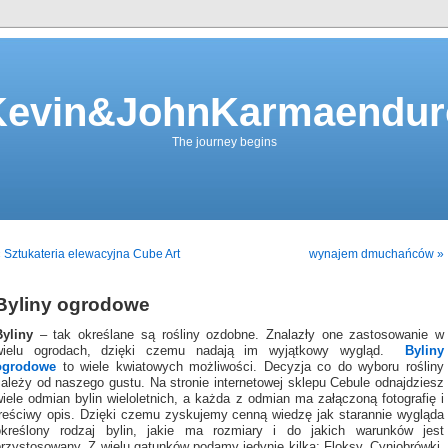
Kevin&JohnKarmaendur
The journey begins
 Sztukateria elewacyjna Cube Art
wynajem dmuchańców »
Byliny ogrodowe
Byliny
– tak określane są rośliny ozdobne. Znalazły one zastosowanie w
wielu ogrodach, dzięki czemu nadają im wyjątkowy wygląd.
Byliny
ogrodowe
to wiele kwiatowych możliwości. Decyzja co do wyboru rośliny
zależy od naszego gustu. Na stronie internetowej sklepu Cebule odnajdziesz
iele odmian bylin wieloletnich, a każda z odmian ma załączoną fotografię i
treściwy opis. Dzięki czemu zyskujemy cenną wiedzę jak starannie wygląda
określony rodzaj bylin, jakie ma rozmiary i do jakich warunków jest
przystosowany. Z wielu gatunków podamy jedynie kilka: Floksy, Cyniobrówki,