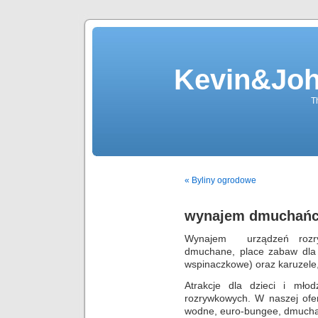
Kevin&Jo
T
« Byliny ogrodowe
wynajem dmuchań
Wynajem urządzeń rozr
dmuchane, place zabaw dla d
wspinaczkowe) oraz karuzele
Atrakcje dla dzieci i mło
rozrywkowych. W naszej o
wodne, euro-bungee, dmuch