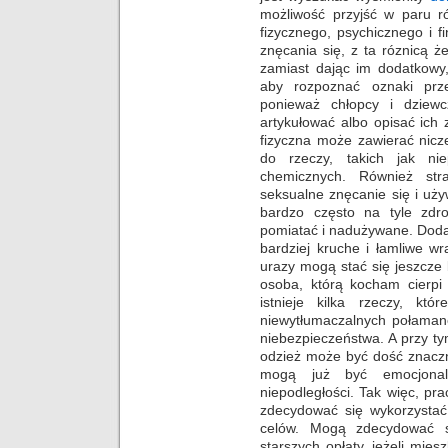
możliwość przyjść w paru ró
fizycznego, psychicznego i 
znęcania się, z ta róznicą 
zamiast dając im dodatkowy,
aby rozpoznać oznaki prz
ponieważ chłopcy i dziew
artykułować albo opisać ich
fizyczna może zawierać nicz
do rzeczy, takich jak nie
chemicznych. Również stra
seksualne znęcanie się i używ
bardzo często na tyle zdr
pomiatać i nadużywane. Dodat
bardziej kruche i łamliwe w
urazy mogą stać się jeszcze
osoba, którą kocham cierpi 
istnieje kilka rzeczy, kt
niewytłumaczalnych połamane
niebezpieczeństwa. A przy t
odzież może być dość znaczn
mogą już być emocjonal
niepodległości. Tak więc, p
zdecydować się wykorzystać 
celów. Mogą zdecydować si
starszych opłaty, jeżeli mies