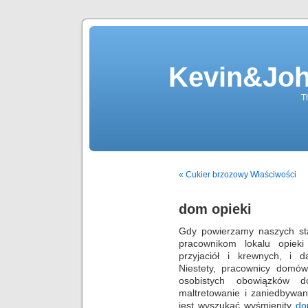
Kevin&Jo
T
« Cukier brzozowy Właściwości
dom opieki
Gdy powierzamy naszych star
pracownikom lokalu opiek
przyjaciół i krewnych, i 
Niestety, pracownicy domó
osobistych obowiązków 
maltretowanie i zaniedbywan
jest wyszukać wyśmienity
d