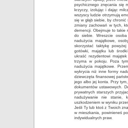
psychicznego znęcania się 
krzyczy, izolując i dając mil
wszyscy ludzie otrzymują em
się w głąb siebie, by chron
zmiany zachowań w tych, któ
demencji. Obejmuje to takie 
do siebie. Wreszcie osob
nadużycia majątkowe, osob
skorzystać taktykę powyże
gotówki, majątku lub środ
ukraść rezydentowi mająte
trzyma w pokoju. Poza tym,
nadużycia majątkowe. Prze
wykrycia niż inne formy na
dziewczęta finansowej państ
jego albo jej konta. Przy ty
dokumentów ustawowych. Do
prywatnych starszych przyjac
nadużywanie nie stanie, 
uszkodzeniem w wyniku przemo
Jeśli Ty lub ktoś z Twoich zn
w mieszkania, powinieneś p
indywidualnych praw.