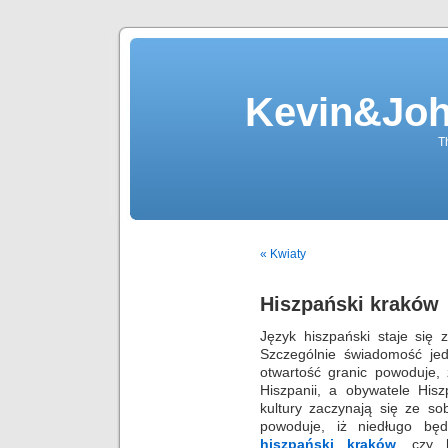
Kevin&Jo
T
« Kwiaty
Hiszpański kraków
Język hiszpański staje się 
Szczególnie świadomość je
otwartość granic powoduje,
Hiszpanii, a obywatele Hisz
kultury zaczynają się ze sob
powoduje, iż niedługo bę
hiszpański kraków
, czy 