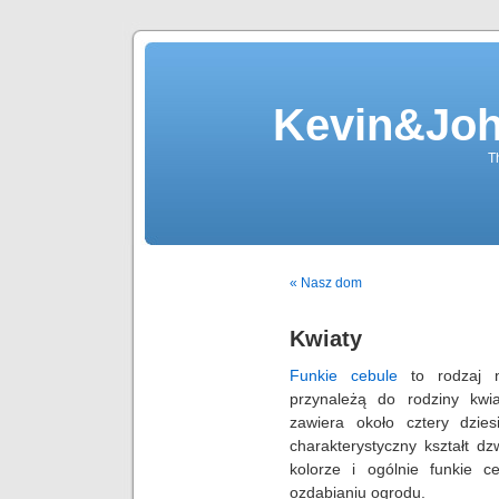
Kevin&Jo
T
« Nasz dom
Kwiaty
Funkie cebule
to rodzaj ni
przynależą do rodziny kwi
zawiera około cztery dzies
charakterystyczny kształt d
kolorze i ogólnie funkie 
ozdabianiu ogrodu.