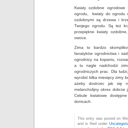
Kwiaty ozdobne ogrodowe t
ogrodu, kwiaty do ogrodu dw
ozdobnymi są drzewa i krz
Twojego ogrodu. Są też kr
przepiękne kwiaty ozdobne,
owoce.
Zima to bardzo skompliko
fanatyków ogrodnictwa i sad
ogrodnicy na kopaniu, rozsad
a tu nagle nadchodzi zi
ogrodniczych prac. Dla ludzi
wyrobić kilka miesięcy zimy
ażeby dostrzec jak się r
melancholijny okres dobrze 
Cebule kwiatowe dostępn
donicach.
This entry was posted on We
and is filed under
Uncategori