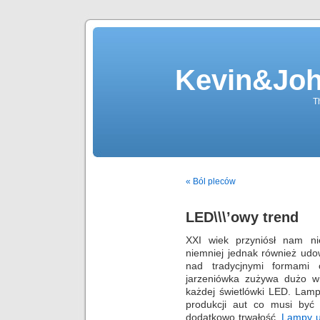
Kevin&Jo
T
« Ból pleców
LED\\\’owy trend
XXI wiek przyniósł nam nie
niemniej jednak również udo
nad tradycjnymi formami o
jarzeniówka zużywa dużo wi
każdej świetlówki LED. Lam
produkcji aut co musi być
dodatkowo trwałość.
Lampy u