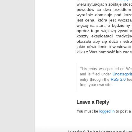
wielu sytuacjach zostaje stos
powodów co dwa przedtem w
wyraźnie dominuje pod ka
jest cena, która jest wyżs
więcej na start, a będziemy
oprócz tego większą żywotno
koszty eksploatacji tradyc
okazała aby się dużo niedro
jakie oświetlenie inwestowa
kilku z Was namówić lub zade
This entry was posted on We
and is filed under
Uncategori
entry through the
RSS 2.0
fee
from your own site.
Leave a Reply
You must be
logged in
to post a