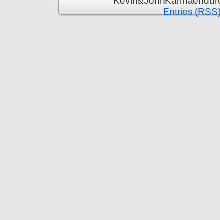
Kevin&JohnKarmaenduro 
Entries (RSS