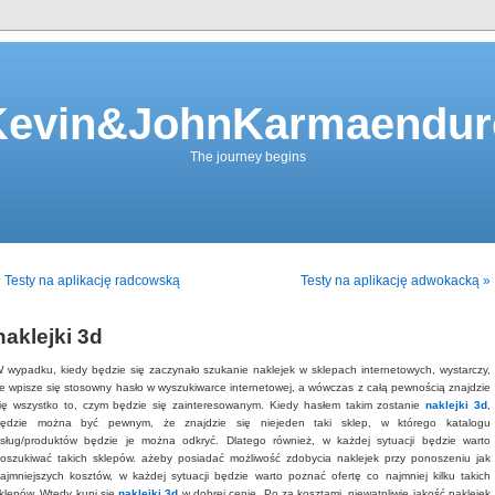
Kevin&JohnKarmaendur
The journey begins
 Testy na aplikację radcowską
Testy na aplikację adwokacką »
naklejki 3d
 wypadku, kiedy będzie się zaczynało szukanie naklejek w sklepach internetowych, wystarczy,
e wpisze się stosowny hasło w wyszukiwarce internetowej, a wówczas z całą pewnością znajdzie
ię wszystko to, czym będzie się zainteresowanym. Kiedy hasłem takim zostanie
naklejki 3d
,
ędzie można być pewnym, że znajdzie się niejeden taki sklep, w którego katalogu
sług/produktów będzie je można odkryć. Dlatego również, w każdej sytuacji będzie warto
oszukiwać takich sklepów. ażeby posiadać możliwość zdobycia naklejek przy ponoszeniu jak
ajmniejszych kosztów, w każdej sytuacji będzie warto poznać ofertę co najmniej kilku takich
klepów. Wtedy kupi się
naklejki 3d
w dobrej cenie. Po za kosztami, niewątpliwie jakość naklejek