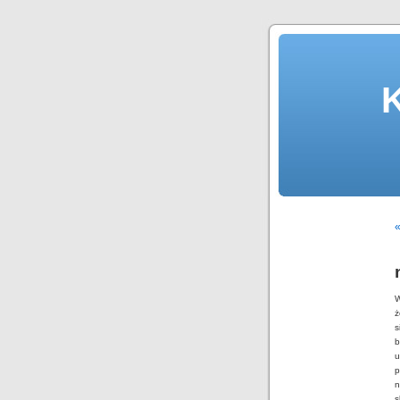
«
W
ż
s
b
u
p
n
s