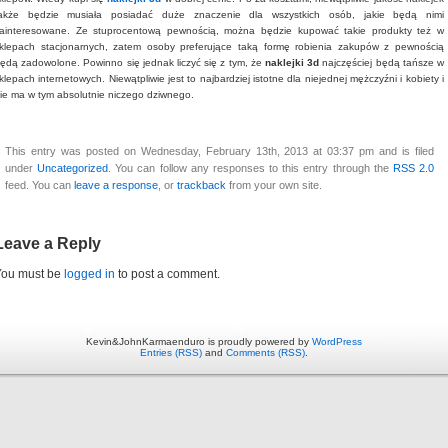
akże będzie musiała posiadać duże znaczenie dla wszystkich osób, jakie będą nimi
ainteresowane. Ze stuprocentową pewnością, można będzie kupować takie produkty też w
klepach stacjonarnych, zatem osoby preferujące taką formę robienia zakupów z pewnością
ędą zadowolone. Powinno się jednak liczyć się z tym, że
naklejki 3d
najczęściej będą tańsze w
klepach internetowych. Niewątpliwie jest to najbardziej istotne dla niejednej mężczyźni i kobiety i
ie ma w tym absolutnie niczego dziwnego.
This entry was posted on Wednesday, February 13th, 2013 at 03:37 pm and is filed
under
Uncategorized
. You can follow any responses to this entry through the
RSS 2.0
feed. You can
leave a response
, or
trackback
from your own site.
Leave a Reply
You must be
logged in
to post a comment.
Kevin&JohnKarmaenduro is proudly powered by
WordPress
Entries (RSS)
and
Comments (RSS)
.