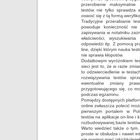
przerobienie maksymalnie 
testów nie tylko sprawdza 
oswoić się z tą formą weryfik
Tradycyjne przerabianie te
powoduje konieczność nie 
zapisywania w notatniku zaz
właściwości, wyszukiwani
odpowiedzi itp. Z pomocą pr
line, dzięki którym nauka te
nie sprawia kłopotów.
Dodatkowym wyróżnikiem test
sieci jest to, że w razie zm
to odzwierciedlenie w testa
rozwiązywania testów spr
ewentualne zmiany pra
przygotowującego się, co mo
podczas egzaminu.
Pomiędzy dostępnych platfor
online zwłaszcza polecić możn
pierwszym portalem w Pol
testów na aplikacje on-line i 
rozbudowywanej bazie testów
Warto wiedzieć także o tym, 
proste w obsłudze i nawet i
nie powinni mieć jakichkolwie