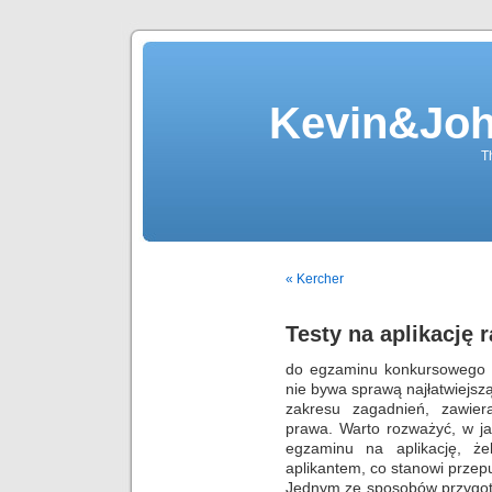
Kevin&Jo
T
« Kercher
Testy na aplikację
do egzaminu konkursowego n
nie bywa sprawą najłatwiejs
zakresu zagadnień, zawier
prawa. Warto rozważyć, w ja
egzaminu na aplikację, że
aplikantem, co stanowi przep
Jednym ze sposobów przygoto