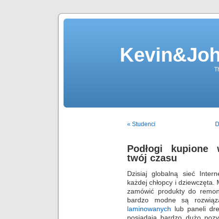
Kevin&Jo
T
« Studenci
D
Podłogi kupione w
twój czasu
Dzisiaj globalną sieć Inter
każdej chłopcy i dziewczęta
zamówić produkty do remon
bardzo modne są rozwiąz
laminowanych
lub paneli dre
posiadają bardzo dużo pozy