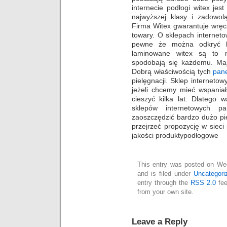
internecie podłogi witex je
najwyższej klasy i zadowo
Firma Witex gwarantuje wręc
towary. O sklepach internet
pewne że można odkryć ba
laminowane witex są to na
spodobają się każdemu. Maj
Dobrą właściwością tych
pane
pielęgnacji. Sklep interneto
jeżeli chcemy mieć wspania
cieszyć kilka lat. Dlatego 
sklepów internetowych 
zaoszczędzić bardzo dużo pie
przejrzeć propozycję w sieci
jakości produktypodłogowe
This entry was posted on We
and is filed under
Uncategori
entry through the
RSS 2.0
fee
from your own site.
Leave a Reply