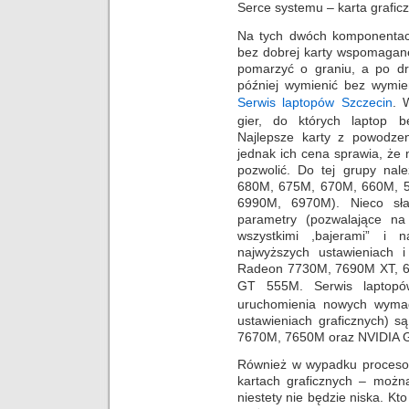
Serce systemu – karta graficz
Na tych dwóch komponentac
bez dobrej karty wspomagan
pomarzyć o graniu, a po dr
później wymienić bez wymien
Serwis laptopów Szczecin
.
gier, do których laptop b
Najlepsze karty z powodzen
jednak ich cena sprawia, że
pozwolić. Do tej grupy na
680M, 675M, 670M, 660M, 
6990M, 6970M). Nieco sła
parametry (pozwalające na
wszystkimi ,bajerami” i 
najwyższych ustawieniach i
Radeon 7730M, 7690M XT, 6
GT 555M.
Serwis laptop
uruchomienia nowych wymag
ustawieniach graficznych)
7670M, 7650M oraz NVIDIA 
Również w wypadku procesora
kartach graficznych – można
niestety nie będzie niska. Kto