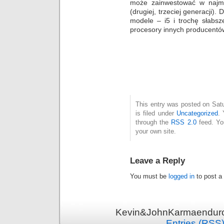
może zainwestować w najmoc
(drugiej, trzeciej generacji)
modele – i5 i trochę słabsz
procesory innych producentó
This entry was posted on Sat
is filed under
Uncategorized
. 
through the
RSS 2.0
feed. Y
your own site.
Leave a Reply
You must be
logged in
to post a
Kevin&JohnKarmaenduro 
Entries (RSS