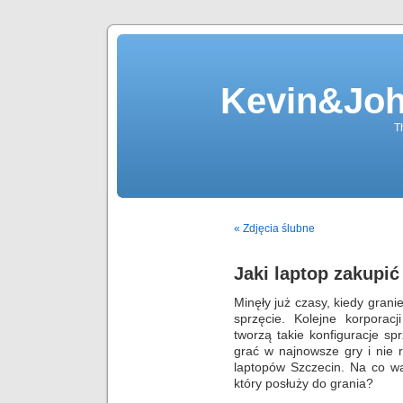
Kevin&Jo
T
« Zdjęcia ślubne
Jaki laptop zakupić
Minęły już czasy, kiedy gran
sprzęcie. Kolejne korporacj
tworzą takie konfiguracje s
grać w najnowsze gry i nie 
laptopów Szczecin. Na co wa
który posłuży do grania?