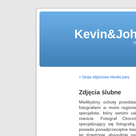
Kevin&Jo
T
« Sesja zdjęciowa młodej pary
Zdjęcia ślubne
Mielibyśmy ochotę przedst
fotografami w moim regionie
specjalista, który swoimi 
mieście. Fotograf Chorz
specjalizujący się fotograf
posiada ponadprzeciętne kwal
tej dziedzinie absoultnie 