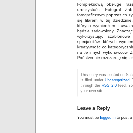
kompleksową obsługe ra
uroczystości. Fotograf Za
fotograficznym poprzez co zy
się filarem w tej dziedzini
których wymieniłem i uważa
będzie zadowolony. Znacząca
wykorzystująć szablono
specjalsitów, których wymie
kreatywność co kategorycznie
na tle innych wykonawców. Z
Państwa nie rozczaruję się ic
This entry was posted on Sat
is filed under
Uncategorized
. 
through the
RSS 2.0
feed. Y
your own site.
Leave a Reply
You must be
logged in
to post a