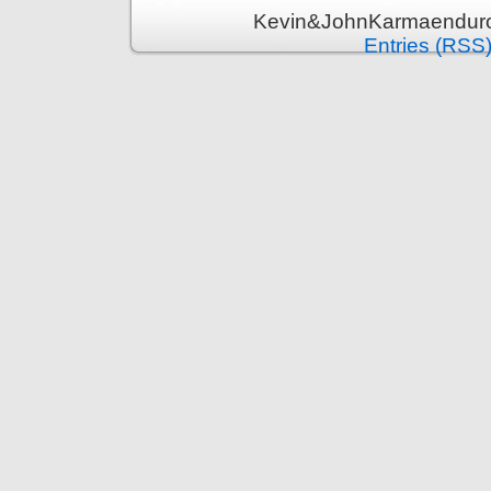
Kevin&JohnKarmaenduro 
Entries (RSS