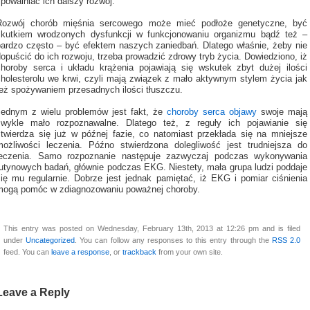
powalniać ich dalszy rozwój.
Rozwój chorób mięśnia sercowego może mieć podłoże genetyczne, być
skutkiem wrodzonych dysfunkcji w funkcjonowaniu organizmu bądź też –
bardzo często – być efektem naszych zaniedbań. Dlatego właśnie, żeby nie
opuścić do ich rozwoju, trzeba prowadzić zdrowy tryb życia. Dowiedziono, iż
choroby serca i układu krążenia pojawiają się wskutek zbyt dużej ilości
cholesterolu we krwi, czyli mają związek z mało aktywnym stylem życia jak
też spożywaniem przesadnych ilości tłuszczu.
Jednym z wielu problemów jest fakt, że
choroby serca objawy
swoje mają
zwykle mało rozpoznawalne. Dlatego też, z reguły ich pojawianie się
stwierdza się już w późnej fazie, co natomiast przekłada się na mniejsze
możliwości leczenia. Późno stwierdzona dolegliwość jest trudniejsza do
leczenia. Samo rozpoznanie następuje zazwyczaj podczas wykonywania
rutynowych badań, głównie podczas EKG. Niestety, mała grupa ludzi poddaje
się mu regularnie. Dobrze jest jednak pamiętać, iż EKG i pomiar ciśnienia
mogą pomóc w zdiagnozowaniu poważnej choroby.
This entry was posted on Wednesday, February 13th, 2013 at 12:26 pm and is filed
under
Uncategorized
. You can follow any responses to this entry through the
RSS 2.0
feed. You can
leave a response
, or
trackback
from your own site.
Leave a Reply