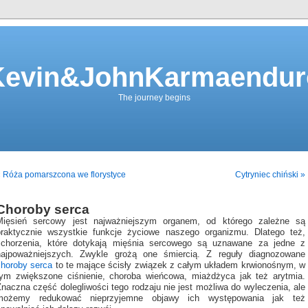
Kevin&JohnKarmaendur
The journey begins
 Róża pomarszcona we florystyce
Cytryniec chiński »
Choroby serca
Mięsień sercowy jest najważniejszym organem, od którego zależne są
praktycznie wszystkie funkcje życiowe naszego organizmu. Dlatego też,
schorzenia, które dotykają mięśnia sercowego są uznawane za jedne z
najpoważniejszych. Zwykle grożą one śmiercią. Z reguły diagnozowane
choroby serca
to te mające ścisły związek z całym układem krwionośnym, w
tym zwiększone ciśnienie, choroba wieńcowa, miażdżyca jak też arytmia.
naczna część dolegliwości tego rodzaju nie jest możliwa do wyleczenia, ale
możemy redukować nieprzyjemne objawy ich występowania jak też