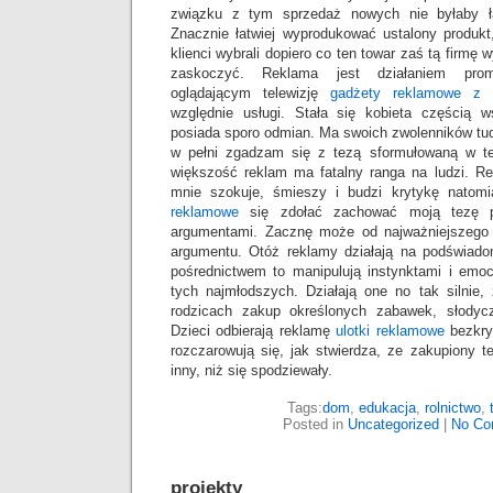
związku z tym sprzedaż nowych nie byłaby ł
Znacznie łatwiej wyprodukować ustalony produkt
klienci wybrali dopiero co ten towar zaś tą firmę
zaskoczyć. Reklama jest działaniem prom
oglądającym telewizję
gadżety reklamowe z 
względnie usługi. Stała się kobieta częścią 
posiada sporo odmian. Ma swoich zwolenników tudz
w pełni zgadzam się z tezą sformułowaną w te
większość reklam ma fatalny ranga na ludzi. 
mnie szokuje, śmieszy i budzi krytykę natom
reklamowe
się zdołać zachować moją tezę p
argumentami. Zacznę może od najważniejszego 
argumentu. Otóż reklamy działają na podświad
pośrednictwem to manipulują instynktami i emo
tych najmłodszych. Działają one no tak silnie
rodzicach zakup określonych zabawek, słodyc
Dzieci odbierają reklamę
ulotki reklamowe
bezkry
rozczarowują się, jak stwierdza, ze zakupiony t
inny, niż się spodziewały.
Tags:
dom
,
edukacja
,
rolnictwo
,
Posted in
Uncategorized
|
No Co
projekty