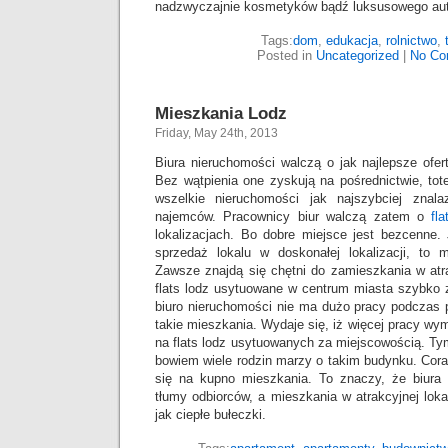
nadzwyczajnie kosmetyków bądź luksusowego aut
Tags:
dom
,
edukacja
,
rolnictwo
,
Posted in
Uncategorized
|
No Co
Mieszkania Lodz
Friday, May 24th, 2013
Biura nieruchomości walczą o jak najlepsze ofe
Bez wątpienia one zyskują na pośrednictwie, to
wszelkie nieruchomości jak najszybciej znala
najemców. Pracownicy biur walczą zatem o
fl
lokalizacjach. Bo dobre miejsce jest bezcenne.
sprzedaż lokalu w doskonałej lokalizacji, to m
Zawsze znajdą się chętni do zamieszkania w atr
flats lodz usytuowane w centrum miasta szybko zn
biuro nieruchomości nie ma dużo pracy podczas 
takie mieszkania. Wydaje się, iż więcej pracy wy
na flats lodz usytuowanych za miejscowością. Tym
bowiem wiele rodzin marzy o takim budynku. Cor
się na kupno mieszkania. To znaczy, że biura
tłumy odbiorców, a mieszkania w atrakcyjnej loka
jak ciepłe bułeczki.