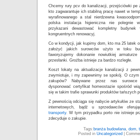
Chcemy rury pcv do kanalizacji, przejściówki pe 
kto zagwarantuje ich stabilną pracę nawet w tem
wyrafinowanego a stal nierdzewna kwasoodpo
polska instalacja higieniczna nie polegnie w
przykazani dewastować kompletny budynek w
kongruentnych renowacyj.
Co w kondycji, jak kupimy dom, kto ma 25 latek o
założyć jakich surowców użyto w toku bud
faworyzujemy dokonanie nowiutkiej armaturze
przesłanki. Groźba istnieje za bardzo rozległe.
Koszt lokaty na aktualizacje kanalizacji z pew
zwymiotuje, i my zapewnimy se spokój. O czym 
zakupów? Nabywane przez nas surowce h
dysponować certyfikat homeostazie spośród wi
się w takim trafie sprawunki produktów tańszych 
Z pewnością odciąga się nabycie artykułów ze sta
internetowych, bądź u sprzedawców oferują
transporty
. W tym przypadku porto nie istnieje p
zdecyduje o zakupie.
Tags:
branża budowlana
,
dom
,
Posted in
Uncategorized
|
Commen