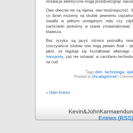
instalacje elektryczne mogą przedzierzgnąć nasze 
Owo obecnie nie są rojenia, owo teraźniejszość. 
co dzień możemy na skutek pewnemu ciężarkow
światła w pełnym umiejętnym rodu czy zdyba
zachcianki jesteśmy w stanie zmaterializować
klawisza.
Bez ryzyka są jacyś różnice pośrodku nini
rzeczywiście istotnie one mają pewien finał – d
jakiś, że reguluje się kształtować własnego 
transporty
, zaś nie ostawać w zacofaniu technol
na cud.
Tags:
dom
,
technologia
,
wyk
Posted in
Uncategorized
|
Commen
« Older Entries
Kevin&JohnKarmaenduro 
Entries (RSS