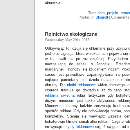
akuratnie.
Tags:
dom
,
projekt
,
remo
Posted in
Blogroll
|
Comments 
Rolnictwo ekologiczne
Wednesday, May 29th, 2013
Odkrywając to, czują się okłamane przy użyciu 
jest oraz agresja, która w reklamach pojawia si
w tej chwili raz po raz częściej. Przykładem
nawiązującą do serialu o Janosiku. Przedst
margarynę, i kończy się rzucaniem nożami wok
casus jest prawidłowo zapamiętywana za pośre
najlepiej pamiętany jest dzieło malarskie osta
okrutny. Dla
ulotki reklamowe
widza dorosłego je
czereda traktują go dokładnie aż do tego sto
reklama świetlna
robią faktycznie gdy bohater
dużym minusem jest także aktywność reklamy
Mianowicie zasoby ludzkie zaczynają konfront
spośród reklam. Gdy nie odpowiadają norma, popa
kompleksy. Starają się wewnątrz wszelka cen
bohaterowie filmów, seriali albo reklam. Często ro
im wydaje
szyldy reklamowe
się, iż są gorsi od 