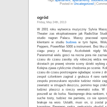
Tags:
apartament
,
apartamenty
,
budownict
Posted in
Uncategorized
|
Commen
ogród
Friday, May 24th, 2013
W 2001 roku wytworca muzyczny Sylvia Mass
Theater zas eksploatowane jak RadioStar Studi
studio nagran Palacu. Massy pracowal spos
klientami w studiu
budowa
w tym fajnie, Wolu
Peppers, PowerMan 5000 a instrument. Bez liku 
ciagu pracy z Massy. Aczkolwiek nigdy M
Paranormal wielu gosci na nocna pora nie zazna
czasu do czasu zasoby sily roboczej widza re
drzwiach po prawej stronie sceny dzieki wybieg 
Kolejna zjawa cyklicznie chodzenia po scenie. Kobi
czasu do czasu postrzegane ogladajac scene z dru
zespol czlonkiem zaginal z grubsza 4 rano rank
zespolu przeszukano wysokie tudziez niskie zag
zewnatrz w strugach deszczu, pomimo tego znikn
tudziez plaszcz a rzeczy wewnatrz soba. W 
poszedl az do lozka. Nastepnego dnia rankiem, 
suche tosty, tudziez nie pamieta, co sie sposr
brakuje na wsio. Ustalili, musi on, iz zostal
kosmitow. Pewnego ranka, perkusista obudzil 