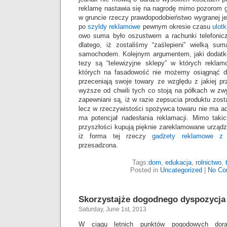
reklamę nastawia się na nagrodę mimo pozorom g
w gruncie rzeczy prawdopodobieństwo wygranej je
po
szyldy reklamowe
pewnym okresie czasu
ulot
owo suma było oszustwem a rachunki telefonic
dlatego, iż zostaliśmy “zaślepieni” wielką su
samochodem. Kolejnym argumentem, jaki dodatko
tezy są “telewizyjne sklepy” w których rekla
których na fasadowość nie możemy osiągnąć do
przeceniają swoje towary ze względu z jakiej p
wyższe od chwili tych co stoją na półkach w zw
zapewniani są, iż w razie zepsucia produktu zost
lecz w rzeczywistości spożywca towaru nie ma ad
ma potencjał nadesłania reklamacji. Mimo taki
przyszłości kupują pięknie zareklamowane urządz
iż forma tej rzeczy
gadżety reklamowe z 
przesadzona.
Tags:
dom
,
edukacja
,
rolnictwo
,
Posted in
Uncategorized
|
No Co
Skorzystajże dogodnego dyspozycja
Saturday, June 1st, 2013
W ciągu letnich punktów pogodowych dor