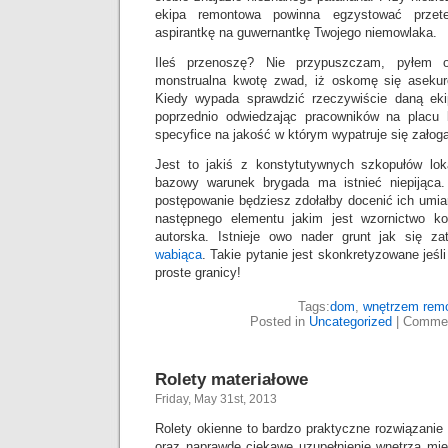
ekipa remontowa powinna egzystować przete
aspirantkę na guwernantkę Twojego niemowlaka.
Ileś przenoszę? Nie przypuszczam, pyłem 
monstrualna kwotę zwad, iż oskomę się asekur
Kiedy wypada sprawdzić rzeczywiście daną ek
poprzednio odwiedzając pracowników na placu
specyfice na jakość w którym wypatruje się załog
Jest to jakiś z konstytutywnych szkopułów loka
bazowy warunek brygada ma istnieć niepijąca.
postępowanie będziesz zdołałby docenić ich umi
następnego elementu jakim jest wzornictwo kon
autorska. Istnieje owo nader grunt jak się z
wabiąca
. Takie pytanie jest skonkretyzowane je
proste granicy!
Tags:
dom
,
wnętrzem rem
Posted in
Uncategorized
|
Commen
Rolety materiałowe
Friday, May 31st, 2013
Rolety okienne to bardzo praktyczne rozwiązani
oraz naprawdę ciekawe uzupełnienie wnętrza mie