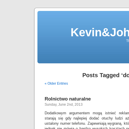
Kevin&Jo
T
Posts Tagged ‘d
« Older Entries
Rolnictwo naturalne
Sunday, June 2nd, 2013
Dodatkowym argumentem mogą istnieć reklamy
starają się gdy najlepiej dodać otuchy ludzi a
ustalony numer telefonu. Zapewniają wygraną, któ
jednak nie mówią o bardzo wysokich kosztach po