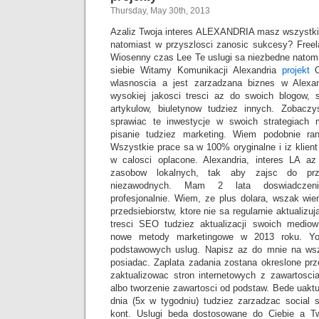
Thursday, May 30th, 2013
Azaliz Twoja interes ALEXANDRIA masz wszystkie
natomiast w przyszlosci zanosic sukcesy? Freel
Wiosenny czas Lee Te uslugi sa niezbedne natom
siebie Witamy Komunikacji Alexandria
projekt
O
wlasnoscia a jest zarzadzana biznes w Alexan
wysokiej jakosci tresci az do swoich blogow, 
artykulow, biuletynow tudziez innych. Zobacz
sprawiac te inwestycje w swoich strategiach 
pisanie tudziez marketing. Wiem podobnie r
Wszystkie prace sa w 100% oryginalne i iz klient
w calosci oplacone. Alexandria, interes LA az
zasobow lokalnych, tak aby zajsc do prz
niezawodnych. Mam 2 lata doswiadczeni
profesjonalnie. Wiem, ze plus dolara, wszak wie
przedsiebiorstw, ktore nie sa regularnie aktualizu
tresci SEO tudziez aktualizacji swoich medio
nowe metody marketingowe w 2013 roku. You
podstawowych uslug. Napisz az do mnie na wsz
posiadac. Zaplata zadania zostana okreslone pr
zaktualizowac stron internetowych z zawartos
albo tworzenie zawartosci od podstaw. Bede uaktu
dnia (5x w tygodniu) tudziez zarzadzac social
kont. Uslugi beda dostosowane do Ciebie a Tw