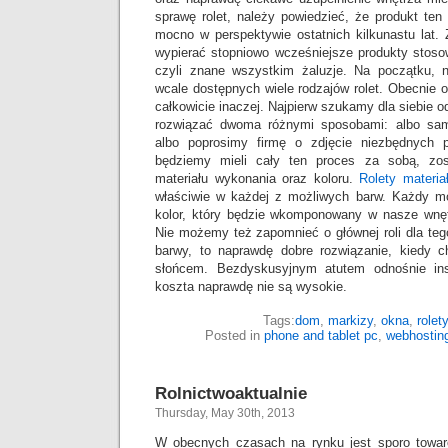
sprawę rolet, należy powiedzieć, że produkt ten
mocno w perspektywie ostatnich kilkunastu lat.
wypierać stopniowo wcześniejsze produkty stoso
czyli znane wszystkim żaluzje. Na początku, 
wcale dostępnych wiele rodzajów rolet. Obecnie 
całkowicie inaczej. Najpierw szukamy dla siebie o
rozwiązać dwoma różnymi sposobami: albo sa
albo poprosimy firmę o zdjęcie niezbędnych
będziemy mieli cały ten proces za sobą, zo
materiału wykonania oraz koloru.
Rolety materia
właściwie w każdej z możliwych barw. Każdy 
kolor, który będzie wkomponowany w nasze wnęt
Nie możemy też zapomnieć o głównej roli dla teg
barwy, to naprawdę dobre rozwiązanie, kiedy 
słońcem. Bezdyskusyjnym atutem odnośnie insta
koszta naprawdę nie są wysokie.
Tags:
dom
,
markizy
,
okna
,
rolety
Posted in
phone and tablet pc
,
webhostin
Rolnictwoaktualnie
Thursday, May 30th, 2013
W obecnych czasach na rynku jest sporo towar