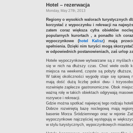
Hotel – rezerwacja
Monday, May 27th, 2013
Regiony o wysokich walorach turystycznych dba
korzystać z wypoczynku i rekreacji na najwyż
zatem coraz większa cyfra obiektów nocl
popularnych kurortach , a ponadto ich cora
wypoczynkowe (
hotel Kalisz
) mają przeci
spełnienia. Dzięki nim turyści mogą skorzystać
w odpowiednich postanowieniach, zaś urlop za
Hotele wypoczynkowe wytwarzane są z myślach 
się w nich na dłuższy czas. Choć wiele osób ko
miejsca na weekend, częste są pobyty dłuższe,
W takiej okoliczności wygodę staje się sprawą n
mają dość dużą liczbę pokoi dwu- i trzyosob
rozwinięte zaplecze gastronomiczne. Obok miejs
ważną rolę w takich obiektach odgrywają masowe
rozrywce i rekreacji.
Gdzie można spotkać najwięcej tego rodzaju hotel
Dobrze rozwiniętą bazę noclegową mają region
basenie Morza Śródziemnego oraz w rejonie Zat
wypoczynkowe najczęściej występują w większyc
w stylu turystycznych, wypoczynkowych miastecze