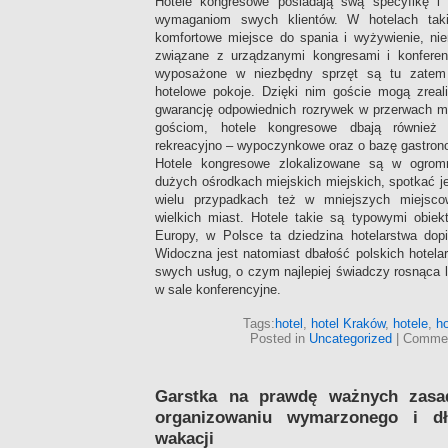
Hotele kongresowe posiadają swą specyfikę 
wymaganiom swych klientów. W hotelach taki
komfortowe miejsce do spania i wyżywienie, nie
związane z urządzanymi kongresami i konferen
wyposażone w niezbędny sprzęt są tu zatem a
hotelowe pokoje. Dzięki nim goście mogą zrea
gwarancję odpowiednich rozrywek w przerwach 
gościom, hotele kongresowe dbają również 
rekreacyjno – wypoczynkowe oraz o bazę gastron
Hotele kongresowe zlokalizowane są w ogrom
dużych ośrodkach miejskich miejskich, spotkać 
wielu przypadkach też w mniejszych miejsco
wielkich miast. Hotele takie są typowymi obiek
Europy, w Polsce ta dziedzina hotelarstwa dopi
Widoczna jest natomiast dbałość polskich hotela
swych usług, o czym najlepiej świadczy rosnąca 
w sale konferencyjne.
Tags:
hotel
,
hotel Kraków
,
hotele
,
h
Posted in
Uncategorized
|
Commen
Garstka na prawdę ważnych zas
organizowaniu wymarzonego i d
wakacji