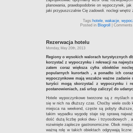
planowania, prawdopodobnie on wypoczynek, jak 
jaki przypuszczalnie Cię zadowoli. noclegi wnętrz
Tags:
hotele
,
wakacje
,
wypoc
Posted in
Blogroll
|
Comments 
Rezerwacja hotelu
Monday, May 20th, 2013
Regiony o wysokich walorach turystycznych dba
korzystać z wypoczynku i rekreacji na najwyż
zatem coraz większa cyfra obiektów nocl
popularnych kurortach , a ponadto ich cora
wypoczynkowe mają wszakże ważne zadanie do
turyści mogą skorzystać z wypoczynku i re
postanowieniach, zaś urlop zaliczyć do udanyc
Hotele wypoczynkowe tworzone są z myślach o
się w nich na dłuższy czas. Choćby wiele osób k
miejsca na weekend, częste są pobyty dłuższe
takim wypadku wygodę staje się sprawą najważn
dość dużą liczbę pokoi dwu- i trzyosobowych , 
rozwinięte zaplecze gastronomiczne. Obok miejs
ważną rolę w takich obiektach odgrywają liczne