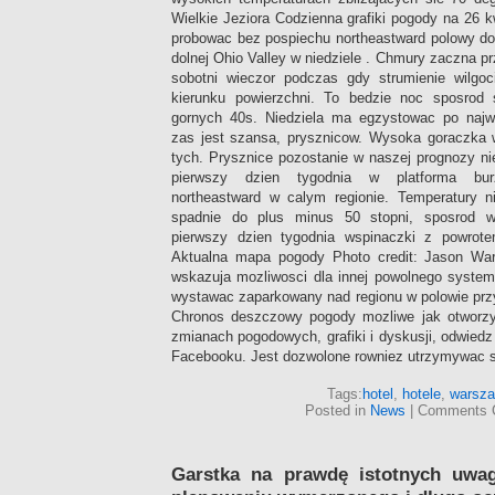
Wielkie Jeziora Codzienna grafiki pogody na 26 
probowac bez pospiechu northeastward polowy dol
dolnej Ohio Valley w niedziele . Chmury zaczna p
sobotni wieczor podczas gdy strumienie wilgo
kierunku powierzchni. To bedzie noc sposrod 
gornych 40s. Niedziela ma egzystowac po najw
zas jest szansa, prysznicow. Wysoka goraczka w
tych. Prysznice pozostanie w naszej prognozy ni
pierwszy dzien tygodnia w platforma bur
northeastward w calym regionie. Temperatury n
spadnie do plus minus 50 stopni, sposrod w
pierwszy dzien tygodnia wspinaczki z powrote
Aktualna mapa pogody Photo credit: Jason War
wskazuja mozliwosci dla innej powolnego syste
wystawac zaparkowany nad regionu w polowie prz
Chronos deszczowy pogody mozliwe jak otw
zmianach pogodowych, grafiki i dyskusji, odwiedz
Facebooku. Jest dozwolone rowniez utrzymywac s
Tags:
hotel
,
hotele
,
warsz
Posted in
News
|
Comments 
Garstka na prawdę istotnych uwa