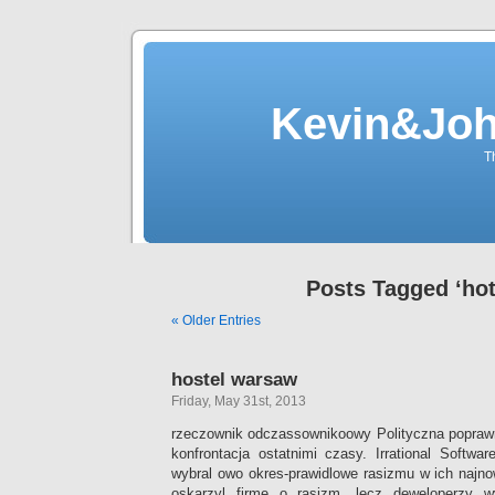
Kevin&Jo
T
Posts Tagged ‘hot
« Older Entries
hostel warsaw
Friday, May 31st, 2013
rzeczownik odczassownikoowy Polityczna poprawn
konfrontacja ostatnimi czasy. Irrational Softwar
wybral owo okres-prawidlowe rasizmu w ich najno
oskarzyl firme o rasizm, lecz deweloperzy 