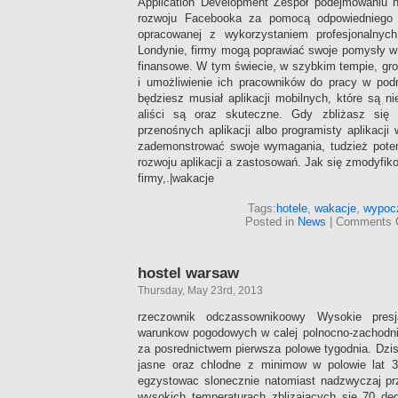
Application Development Zespół podejmowaniu na
rozwoju Facebooka za pomocą odpowiedniego ro
opracowanej z wykorzystaniem profesjonalnych
Londynie, firmy mogą poprawiać swoje pomysły w
finansowe. W tym świecie, w szybkim tempie, gro
i umożliwienie ich pracowników do pracy w pod
będziesz musiał aplikacji mobilnych, które są 
aliści są oraz skuteczne. Gdy zbliżasz się
przenośnych aplikacji albo programisty aplikacji
zademonstrować swoje wymagania, tudzież pote
rozwoju aplikacji a zastosowań. Jak się zmodyfik
firmy,.|wakacje
Tags:
hotele
,
wakacje
,
wypoc
Posted in
News
|
Comments 
hostel warsaw
Thursday, May 23rd, 2013
rzeczownik odczassownikoowy Wysokie presj
warunkow pogodowych w calej polnocno-zachodnie
za posrednictwem pierwsza polowe tygodnia. Dzis
jasne oraz chlodne z minimow w polowie lat 
egzystowac slonecznie natomiast nadzwyczaj p
wysokich temperaturach zblizajacych sie 70 de