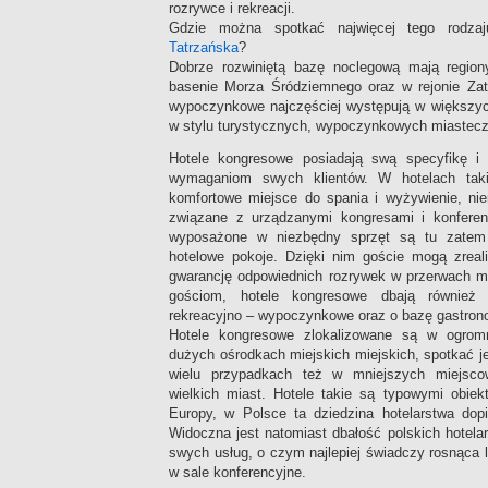
rozrywce i rekreacji.
Gdzie można spotkać najwięcej tego rodz
Tatrzańska
?
Dobrze rozwiniętą bazę noclegową mają region
basenie Morza Śródziemnego oraz w rejonie Zat
wypoczynkowe najczęściej występują w większyc
w stylu turystycznych, wypoczynkowych miastecze
Hotele kongresowe posiadają swą specyfikę 
wymaganiom swych klientów. W hotelach taki
komfortowe miejsce do spania i wyżywienie, nie
związane z urządzanymi kongresami i konferen
wyposażone w niezbędny sprzęt są tu zatem a
hotelowe pokoje. Dzięki nim goście mogą zrea
gwarancję odpowiednich rozrywek w przerwach 
gościom, hotele kongresowe dbają również 
rekreacyjno – wypoczynkowe oraz o bazę gastron
Hotele kongresowe zlokalizowane są w ogrom
dużych ośrodkach miejskich miejskich, spotkać 
wielu przypadkach też w mniejszych miejsco
wielkich miast. Hotele takie są typowymi obiek
Europy, w Polsce ta dziedzina hotelarstwa dopi
Widoczna jest natomiast dbałość polskich hotela
swych usług, o czym najlepiej świadczy rosnąca 
w sale konferencyjne.