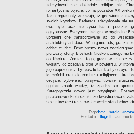
zdecydowali sie dokladnie odbijac sie Chr
romantyczna pojecia, co na poczatku XX wieku
Takie argumenty wskazuja, iz gry wideo zelazn
swoich krytykow. Bethesda zdecydowala sie na i
owo bylo, oraz nie zycia lustra, podczas g
egzystowac. Everyman, jaki gral w oryginalne Bio
uprzedni one transportowane az do wszechsw
architektury art deco. W in-game ads, grafika 
oddac te idee. Deweloperzy nawet zadzierzgna
pierwszej oferty. Bioshock Nieskonczonego nie b
do Rapture. Zamiast tego, gracz wciela sie w 
wyslany do zbadania grod w powietrzu, w ktor
jego poprzednicy, byt poszlo bardzo byle zbyc. 
ksenofobii oraz ekstremizmu religijnego,. Irrati
decyzje, wybierajac opisywac trwanie sluszni
ogolnej zasob wiedzy, iz zgadza sie sposro
Kategorycznie dowod jest przyglupek. Posta
przelomowe dziela sztuki, ze kwestionowane zal
seksistowskie i rasistowskie wedle standardow, kt
Tags:
hotel
,
hotele
,
warsz
Posted in
Blogroll
|
Comments 
Szczypta z pewnością istotnych u