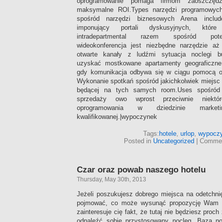
oprogramowanie pomaga firmom zaoszczędz
maksymalne ROI.Types narzędzi programowych
spośród narzędzi biznesowych Arena include
imponujący portali dyskusyjnych, które 
intradepartmental razem spośród poten
wideokonferencja jest niezbędne narzędzie aż
otwarte kanały z ludźmi sytuacja noclegi bu
uzyskać mostkowane apartamenty geograficzne b
gdy komunikacja odbywa się w ciągu pomocą onl
Wykonanie spotkań spośród jakichkolwiek miejsc
będącej na tych samych room.Uses spośród 
sprzedaży owo wprost przeciwnie niektó
oprogramowania w dziedzinie marketi
kwalifikowanej.|wypoczynek
Tags:
hotele
,
urlop
,
wypocz
Posted in
Uncategorized
|
Commen
Czar oraz powab naszego hotelu
Thursday, May 30th, 2013
Jeżeli poszukujesz dobrego miejsca na odetchni
pojmować, co może wysunąć propozycję Wam P
zainteresuje cię fakt, że tutaj nie będziesz proc
odnaleźć sobie przystosowany nocleg. Baza no