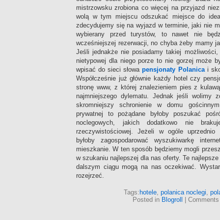
mistrzowsku zrobiona co więcej na przyjazd niezm
wolą w tym miejscu odszukać miejsce do idea
zdecydujemy się na wyjazd w terminie, jaki nie m
wybierany przed turystów, to nawet nie będ
wcześniejszej rezerwacji, no chyba żeby mamy j
Jeśli jednakże nie posiadamy takiej możliwości
nietypowej dla niego porze to nie gorzej może by
wpisać do sieci słowa
pensjonaty Polanica
i sko
Współcześnie już głównie każdy hotel czy pensj
stronę www, z której znalezieniem pies z kulaw
najmniejszego dylematu. Jednak jeśli wolimy 
skromniejszy schronienie w domu gościnnym
prywatnej to pożądane byłoby poszukać pośr
noclegowych, jakich dodatkowo nie brakuj
rzeczywistościowej. Jeżeli w ogóle uprzednio
byłoby zagospodarować wyszukiwarkę intern
mieszkanie. W ten sposób będziemy mogli przesz
w szukaniu najlepszej dla nas oferty. Te najlepsze
dalszym ciągu mogą na nas oczekiwać. Wystarc
rozejrzeć.
Tags:
hotele
,
polanica noclegi
,
pol
Posted in
Blogroll
|
Comments 