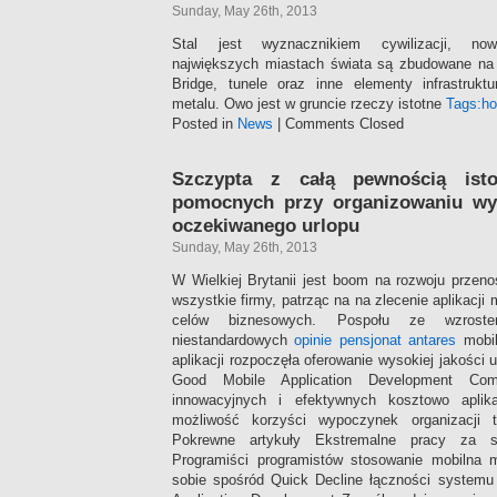
Sunday, May 26th, 2013
Stal jest wyznacznikiem cywilizacji, now
największych miastach świata są zbudowane na r
Bridge, tunele oraz inne elementy infrastruk
metalu. Owo jest w gruncie rzeczy istotne
Tags:
ho
Posted in
News
|
Comments Closed
Szczypta z całą pewnością ist
pomocnych przy organizowaniu wy
oczekiwanego urlopu
Sunday, May 26th, 2013
W Wielkiej Brytanii jest boom na rozwoju przenoś
wszystkie firmy, patrząc na na zlecenie aplikacji 
celów biznesowych. Pospołu ze wzroste
niestandardowych
opinie pensjonat antares
mobil
aplikacji rozpoczęła oferowanie wysokiej jakości u
Good Mobile Application Development C
innowacyjnych i efektywnych kosztowo aplik
możliwość korzyści wypoczynek organizacji t
Pokrewne artykuły Ekstremalne pracy za sp
Programiści programistów stosowanie mobilna m
sobie spośród Quick Decline łączności system