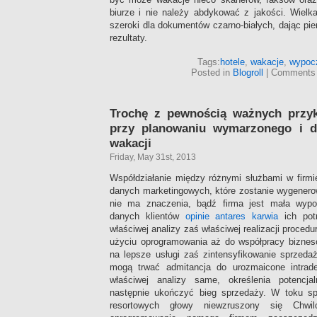
biurze i nie należy abdykować z jakości. Wielka
szeroki dla dokumentów czarno-białych, dając pi
rezultaty.
Tags:
hotele
,
wakacje
,
wypoc
Posted in
Blogroll
|
Comments 
Trochę z pewnością ważnych przy
przy planowaniu wymarzonego i d
wakacji
Friday, May 31st, 2013
Współdziałanie między różnymi służbami w firmi
danych marketingowych, które zostanie wygener
nie ma znaczenia, bądź firma jest mała wyp
danych klientów
opinie antares karwia
ich pot
właściwej analizy zaś właściwej realizacji proced
użyciu oprogramowania aż do współpracy biznes
na lepsze usługi zaś zintensyfikowanie sprzeda
mogą trwać admitancja do urozmaicone intradep
właściwej analizy same, określenia potencjal
następnie ukończyć bieg sprzedaży. W toku sp
resortowych głowy niewzruszony się Chwi