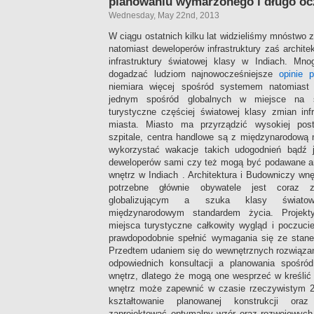
planowaniu wymarzonego i długo oc
Wednesday, May 22nd, 2013
W ciągu ostatnich kilku lat widzieliśmy mnóstwo zm
natomiast deweloperów infrastruktury zaś archite
infrastruktury światowej klasy w Indiach. Mn
dogadzać ludziom najnowocześniejsze
opinie 
niemiara więcej spośród systemem natomiast 
jednym spośród globalnych w miejsce na św
turystyczne częściej światowej klasy zmian infr
miasta. Miasto ma przyrządzić wysokiej post
szpitale, centra handlowe są z międzynarodową 
wykorzystać wakacje takich udogodnień bądź 
deweloperów sami czy też mogą być podawane a
wnętrz w Indiach . Architektura i Budowniczy wn
potrzebne głównie obywatele jest coraz 
globalizującym a szuka klasy światowe
międzynarodowym standardem życia. Projekt
miejsca turystyczne całkowity wygląd i poczuci
prawdopodobnie spełnić wymagania się ze stan
Przedtem udaniem się do wewnętrznych rozwiąz
odpowiednich konsultacji a planowania spośród 
wnętrz, dlatego że mogą one wesprzeć w kreślić
wnętrz może zapewnić w czasie rzeczywistym 2
kształtowanie planowanej konstrukcji ora
zaprojektować optymalny wzór oraz rozwojowych